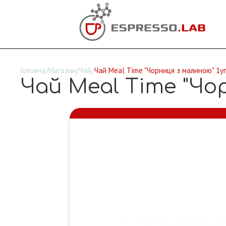
Головна
/
Магазин
/
Чай
/
Чай Meal Time "Чорниця з малиною" 1уп
Чай Meal Time "Чор