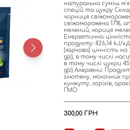
натуральна суміш мʼяк
спецій та цукру Скла
чорниця свіжоморожен
свіжоморожена 17%, ап
мелений, кориця мелен
Енергетична цінність (
продукту: 826,14 kJ/кД
(харчова) цінність на 
g(г), в тому числі насиче
в тому числі цукри 45,78
g(г) Алергени: Проду
глютену, молочних про
кунжуту, горіхів, арахі
ГМО
300,00 ГРН