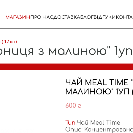
МАГАЗИН
ПРО НАС
ДОСТАВКА
БЛОГ
ВІДГУКИ
КОНТА
 ( 12 шт)
ниця з малиною" 1уп 
ЧАЙ MEAL TIME 
МАЛИНОЮ" 1УП (
600 г
Тип:
Чай Meal Time
Oпис: Концентрована