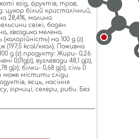
оті ягід, фруктів, трав,
д: цукор білий кристалічний,
а 28,4%, малина
ельсини свіжі, бодян
а, гвоздика мелена.
калорійність) на 100 g (г)
ж (197,5 kcal/ккал). Поживна
100 g (г) продукту: Жири- 0,26
ні 0,01g(г), вуглеводи 48,1 g(г),
 g(г), білки- 0,68 g(г), сіль 0
кт може містити сліди
дуктів, яєць, насіння
су, гірчиці, селери, риби. Без